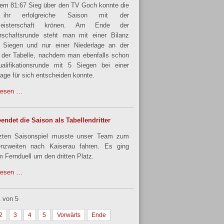
nem 81:67 Sieg über den TV Goch konnte die
ihr erfolgreiche Saison mit der
meisterschaft krönen. Am Ende der
rschaftsrunde steht man mit einer Bilanz
 Siegen und nur einer Niederlage an der
 der Tabelle, nachdem man ebenfalls schon
alifikationsrunde mit 5 Siegen bei einer
lage für sich entscheiden konnte.
lesen …
endet die Saison als Tabellendritter
tzten Saisonspiel musste unser Team zum
enzweiten nach Kaiserau fahren. Es ging
m Fernduell um den dritten Platz.
lesen …
1 von 5
2
3
4
5
Vorwärts
Ende