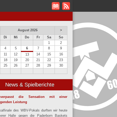
August 2026
>
Di
Mi
Do
Fr
Sa
So
1
2
4
5
6
7
8
9
11
12
14
15
16
13
18
19
20
21
22
23
25
26
27
28
29
30
News & Spielberichte
verpasst die Sensation mit einer
agenden Leistung
alfinale des WBV-Pokals durften wir heute
serer Halle gegen die Paderborn Baskets