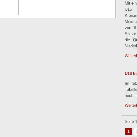
Mit ei
U16 
Kreis
Meiste
von 9
Spitze
die Qu
Nieder
Weiter
U18 be
Im le
Tabell
noch i
Weiter
Seite 
1