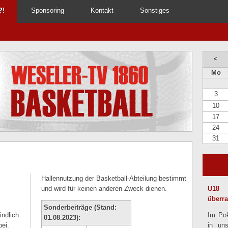
?!
Sponsoring
Kontakt
Sonstiges
<
Mo
3
10
17
24
31
Hallennutzung der Basketball-Abteilung bestimmt
und wird für keinen anderen Zweck dienen.
U18 
überr
Sonderbeiträge (Stand:
ndlich
Im Pok
01.08.2023):
bei.
in un