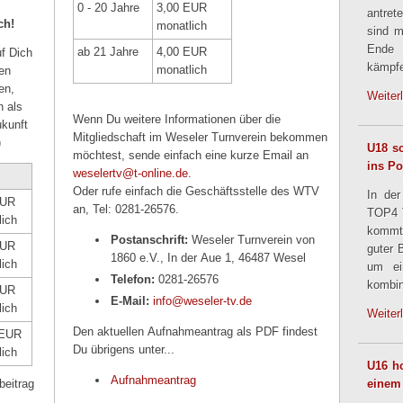
0 - 20 Jahre
3,00 EUR
antret
ch!
monatlich
sind m
Ende
ab 21 Jahre
4,00 EUR
f Dich
kämpfe
monatlich
en
en,
Weiter
n als
Wenn Du weitere Informationen über die
ukunft
Mitgliedschaft im Weseler Turnverein bekommen
)
U18 sc
möchtest, sende einfach eine kurze Email an
ins Po
weselertv@t-online.de
.
Oder rufe einfach die Geschäftsstelle des WTV
In der
EUR
an, Tel: 0281-26576.
TOP4 T
lich
kommt
Postanschrift:
Weseler Turnverein von
EUR
guter 
1860 e.V., In der Aue 1, 46487 Wesel
lich
um ei
Telefon:
0281-26576
kombin
EUR
E-Mail:
info@weseler-tv.de
lich
Weiter
Den aktuellen Aufnahmeantrag als PDF findest
 EUR
Du übrigens unter...
lich
U16 ho
Aufnahmeantrag
beitrag
einem