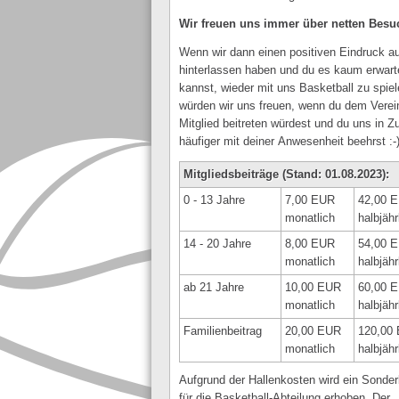
Wir freuen uns immer über netten Besu
Wenn wir dann einen positiven Eindruck au
hinterlassen haben und du es kaum erwart
kannst, wieder mit uns Basketball zu spiel
würden wir uns freuen, wenn du dem Verei
Mitglied beitreten würdest und du uns in Z
häufiger mit deiner Anwesenheit beehrst :-
Mitgliedsbeiträge
(Stand: 01.08.2023):
0 - 13 Jahre
7,00 EUR
42,00 
monatlich
halbjähr
14 - 20 Jahre
8,00 EUR
54,00 
monatlich
halbjähr
ab 21 Jahre
10,00 EUR
60,00 
monatlich
halbjähr
Familienbeitrag
20,00 EUR
120,00
monatlich
halbjähr
Aufgrund der Hallenkosten wird ein Sonder
für die Basketball-Abteilung erhoben. Der