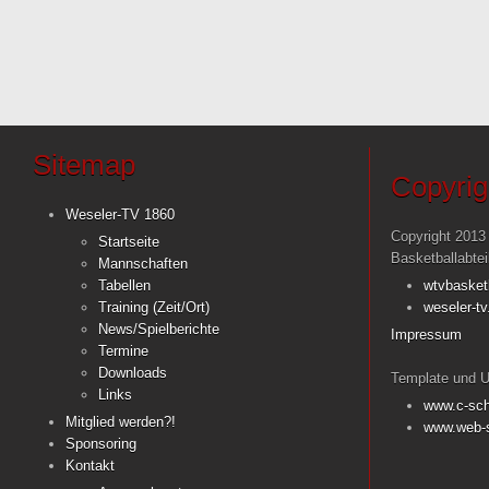
Sitemap
Copyrig
Weseler-TV 1860
Copyright 2013
Startseite
Basketballabte
Mannschaften
Tabellen
wtvbasket
Training (Zeit/Ort)
weseler-tv
News/Spielberichte
Impressum
Termine
Downloads
Template und U
Links
www.c-sch
Mitglied werden?!
www.web-s
Sponsoring
Kontakt