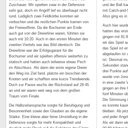
Zuschauer. Wir spielten zwar in der Defensive
und der Ball k
sehr gut, doch im Angriff lief es überhaupt nicht
mit Catch-and-
rund. Lediglich zwei Feldkörbe konnten wir
Also ging es in
verbuchen und die restlichen Punkte kamen von
Auch hier wurd
der Freiwurflinie. Da die Bochumer am Ende
hatten das ers
auch gut von der Dreierlinie waren, führten sie
gingen mit 81:
auch mit 10:20. Auch in den ersten Minuten des
wir das Spiel 
zweiten Viertels war das Bild identisch. Die
das Spiel ist e
Dreierlinie war der Erfolgsgarant für die
abgelaufen ist 
Bochumer und wir spielten offensiv weiterhin zu
ist. Diesmal mu
statisch und hatten auch teilweise etwas Pech
Sekunden standh
im Abschluss. Als dann der erste eigene Dreier
drei Punkte auf
den Weg ins Ziel fand, platzte ein bisschen der
wurde von Jona
Knoten und wir schafften eine kurze Trendwende.
in eine zweite 
Doch zur Pause wuchs der Rückstand auf 28:45
gingen an ihre
an und wir waren weit weg von dem großen
fünf Minuten ü
Traum vom Finale.
Die Stimmung i
Die Halbzeitansprache sorgte für Beruhigung und
es konnte kaum
Besonnenheit sowie den Glauben an die eigene
bleiben. Ab jet
Stärke. Eine kleine aber feine Umstellung in der
und jeder Angri
Defensive sorgte für mehr Kompaktheit und
Als wir dann wi