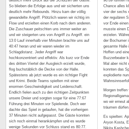
deutlich mehr Druck auf die Schützen der Gäste.
90:89 führten ha
So blieben die Erfolge aus und wir sicherten uns
Chance alles k
deutlich mehr Rebounds. Hinzu kam der völlig
vier der sechs 
gewandelte Angriff. Plötzlich waren wir richtig im
der regulären S
Flow und erzielten einen Korb nach dem anderen.
vor Ende eine
Die Zuschauer peitschten uns immer weiter an
musste einen Dr
und wir steigerten uns von Angriff zu Angriff. ein
erzielen. Währe
13:0 Lauf innerhalb vier Minuten brachte uns auf
der Bochumer i
40:47 heran und wir waren wieder im
gesamte Halle 
Schlagdistanz. Jeder Angriff war
Hoffen und eine
hochkonzentriert und effektiv. Als kurz vor Ende
Buzzerbeater k
des dritten Viertel der Ausgleich erzielt wurde,
Mal aber nicht
flog buchstäblich die Decke von der Halle.
konnten das Spi
Spätestens ab jetzt wurde es ein richtiger Fight
explodierte nun
und Krimi. Beide Teams spielten mit einer
Wahnsinnserfol
enormen Geschwindigkeit und Leidenschaft.
Morgen treffen 
Endlich fielen auch zu den richtigen Zeitpunkten
Regionalligama
unsere Dreier und sorgten sogar für eine 77:67
wo wir erneut 
Führung drei Minuten vor Spielende. Doch wer
träumen dürfen
dachte das Spiel in gelaufen, hat die vorherigen
37 Minuten nicht aufgepasst. Die Gäste konnten
Es spielten: A
sich noch einmal herankämpfen und es wurde
Aryon Kosta, El
wenige Sekunden vor Schluss stand es 80:77.
Nikita Kashche