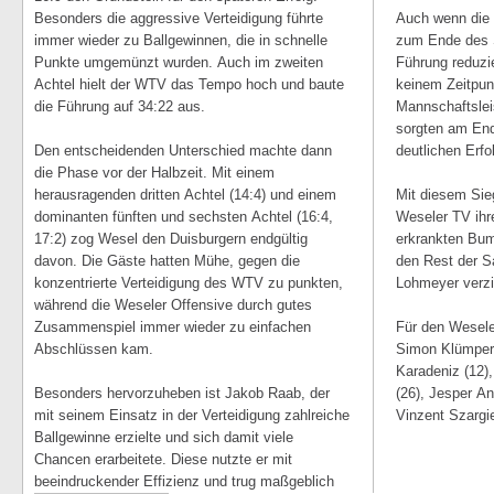
Besonders die aggressive Verteidigung führte
Auch wenn die 
immer wieder zu Ballgewinnen, die in schnelle
zum Ende des S
Punkte umgemünzt wurden. Auch im zweiten
Führung reduzi
Achtel hielt der WTV das Tempo hoch und baute
keinem Zeitpun
die Führung auf 34:22 aus.
Mannschaftsle
sorgten am End
Den entscheidenden Unterschied machte dann
deutlichen Erfo
die Phase vor der Halbzeit. Mit einem
herausragenden dritten Achtel (14:4) und einem
Mit diesem Sieg
dominanten fünften und sechsten Achtel (16:4,
Weseler TV ihr
17:2) zog Wesel den Duisburgern endgültig
erkrankten Bumi
davon. Die Gäste hatten Mühe, gegen die
den Rest der S
konzentrierte Verteidigung des WTV zu punkten,
Lohmeyer verz
während die Weseler Offensive durch gutes
Zusammenspiel immer wieder zu einfachen
Für den Wesele
Abschlüssen kam.
Simon Klümper 
Karadeniz (12)
Besonders hervorzuheben ist Jakob Raab, der
(26), Jesper An
mit seinem Einsatz in der Verteidigung zahlreiche
Vinzent Szargie
Ballgewinne erzielte und sich damit viele
Chancen erarbeitete. Diese nutzte er mit
beeindruckender Effizienz und trug maßgeblich