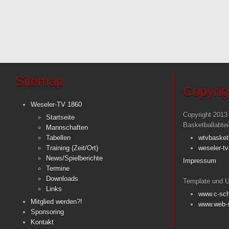
Sitemap
Copyrig
Weseler-TV 1860
Copyright 2013
Startseite
Basketballabte
Mannschaften
Tabellen
wtvbasket
Training (Zeit/Ort)
weseler-tv
News/Spielberichte
Impressum
Termine
Downloads
Template und U
Links
www.c-sch
Mitglied werden?!
www.web-s
Sponsoring
Kontakt