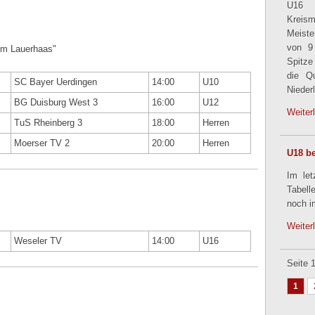
U16 
Kreis
Meiste
von 9
Am Lauerhaas"
Spitze
die Qu
SC Bayer Uerdingen
14:00
U10
Nieder
BG Duisburg West 3
16:00
U12
Weiter
TuS Rheinberg 3
18:00
Herren
Moerser TV 2
20:00
Herren
U18 be
Im le
Tabell
noch i
Weiter
Weseler TV
14:00
U16
Seite 
1