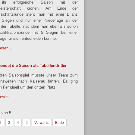
ihr erfolgreiche Saison mit der
meisterschaft krönen. Am Ende der
rschaftsrunde steht man mit einer Bilanz
 Siegen und nur einer Niederlage an der
 der Tabelle, nachdem man ebenfalls schon
alifikationsrunde mit 5 Siegen bei einer
lage für sich entscheiden konnte.
lesen …
endet die Saison als Tabellendritter
tzten Saisonspiel musste unser Team zum
enzweiten nach Kaiserau fahren. Es ging
m Fernduell um den dritten Platz.
lesen …
1 von 5
2
3
4
5
Vorwärts
Ende