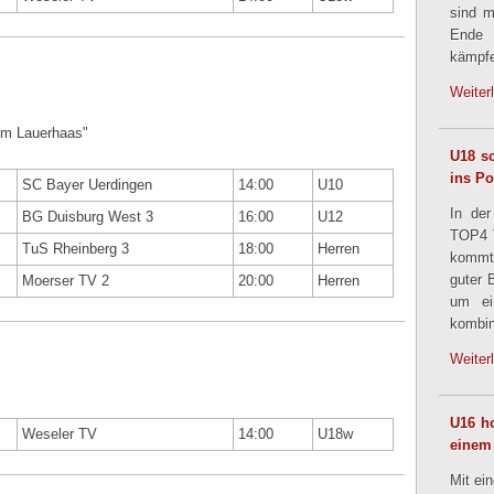
sind m
Ende
kämpfe
Weiter
Am Lauerhaas"
U18 sc
ins Po
SC Bayer Uerdingen
14:00
U10
In der
BG Duisburg West 3
16:00
U12
TOP4 T
TuS Rheinberg 3
18:00
Herren
kommt
guter 
Moerser TV 2
20:00
Herren
um ei
kombin
Weiter
U16 ho
Weseler TV
14:00
U18w
einem
Mit ei