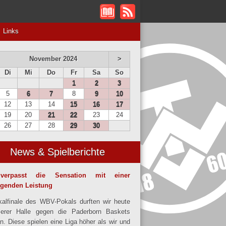
Links
November 2024
>
Di
Mi
Do
Fr
Sa
So
1
2
3
5
6
7
8
9
10
12
13
14
15
16
17
19
20
21
22
23
24
26
27
28
29
30
News & Spielberichte
verpasst die Sensation mit einer
agenden Leistung
alfinale des WBV-Pokals durften wir heute
serer Halle gegen die Paderborn Baskets
en. Diese spielen eine Liga höher als wir und