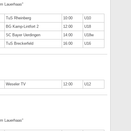
Am Lauerhaas"
TuS Rheinberg
10:00
U10
BG Kamp-Lintfort 2
12:00
U18
SC Bayer Uerdingen
14:00
U18w
TuS Breckerfeld
16:00
U16
Weseler TV
12:00
U12
Am Lauerhaas"