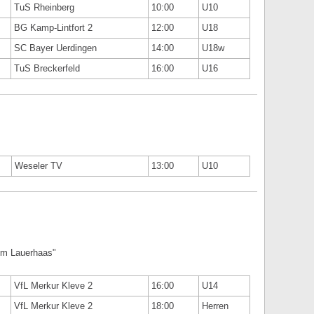
TuS Rheinberg
10:00
U10
BG Kamp-Lintfort 2
12:00
U18
SC Bayer Uerdingen
14:00
U18w
TuS Breckerfeld
16:00
U16
Weseler TV
13:00
U10
Am Lauerhaas"
VfL Merkur Kleve 2
16:00
U14
VfL Merkur Kleve 2
18:00
Herren