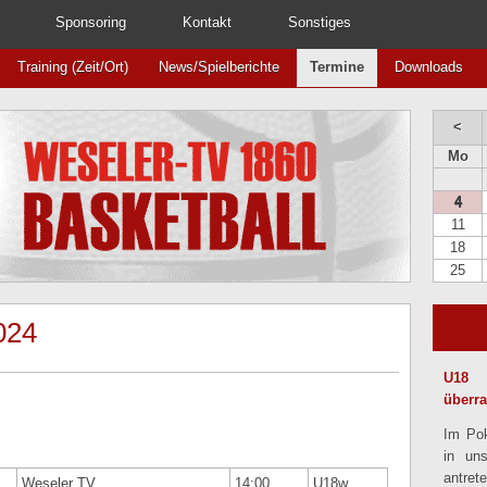
Sponsoring
Kontakt
Sonstiges
Training (Zeit/Ort)
News/Spielberichte
Termine
Downloads
<
Mo
4
11
18
25
024
U18 
überr
Im Pok
in un
antret
Weseler TV
14:00
U18w