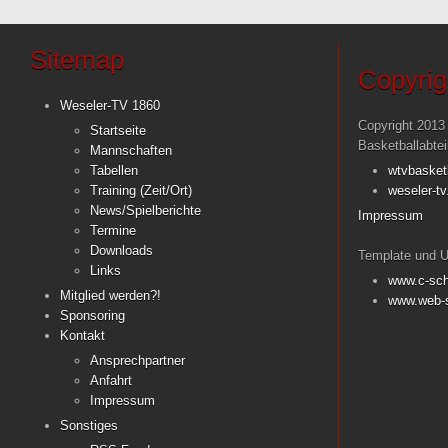
Sitemap
Copyrig
Weseler-TV 1860
Copyright 2013
Startseite
Basketballabte
Mannschaften
Tabellen
wtvbasket
Training (Zeit/Ort)
weseler-tv
News/Spielberichte
Impressum
Termine
Downloads
Template und U
Links
www.c-sch
Mitglied werden?!
www.web-s
Sponsoring
Kontakt
Ansprechpartner
Anfahrt
Impressum
Sonstiges