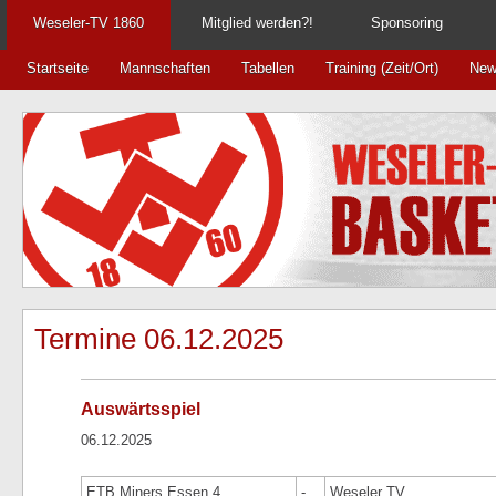
Weseler-TV 1860
Mitglied werden?!
Sponsoring
Startseite
Mannschaften
Tabellen
Training (Zeit/Ort)
New
Termine 06.12.2025
Auswärtsspiel
06.12.2025
ETB Miners Essen 4
-
Weseler TV