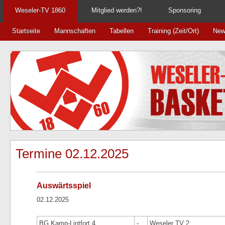
Weseler-TV 1860
Mitglied werden?!
Sponsoring
Startseite
Mannschaften
Tabellen
Training (Zeit/Ort)
New
Termine 02.12.2025
Auswärtsspiel
02.12.2025
BG Kamp-Lintfort 4
-
Weseler TV 2