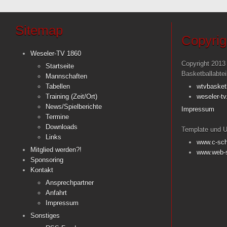
Sitemap
Copyrig
Weseler-TV 1860
Copyright 2013
Startseite
Basketballabte
Mannschaften
Tabellen
wtvbasket
Training (Zeit/Ort)
weseler-tv
News/Spielberichte
Impressum
Termine
Downloads
Template und U
Links
www.c-sch
Mitglied werden?!
www.web-s
Sponsoring
Kontakt
Ansprechpartner
Anfahrt
Impressum
Sonstiges