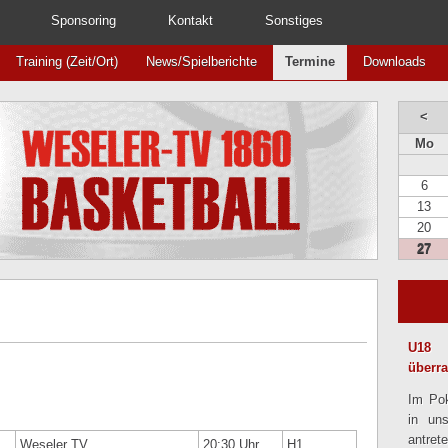
Sponsoring
Kontakt
Sonstiges
Training (Zeit/Ort)
News/Spielberichte
Termine
Downloads
<
Mo
6
13
20
27
U18 
überr
Im Pok
in un
antret
Weseler TV
20:30 Uhr
H1