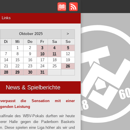
Links
Oktober 2025
>
Di
Mi
Do
Fr
Sa
So
1
2
3
4
5
7
8
9
10
11
12
14
15
16
17
18
19
21
22
23
24
25
26
28
29
30
31
News & Spielberichte
verpasst die Sensation mit einer
agenden Leistung
alfinale des WBV-Pokals durften wir heute
serer Halle gegen die Paderborn Baskets
en. Diese spielen eine Liga höher als wir und