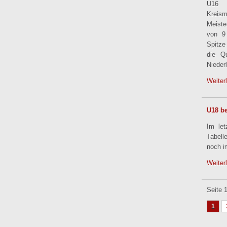
U16 
Kreis
Meiste
von 9
Spitze
die Qu
Nieder
Weiter
U18 be
Im le
Tabell
noch i
Weiter
Seite 
1