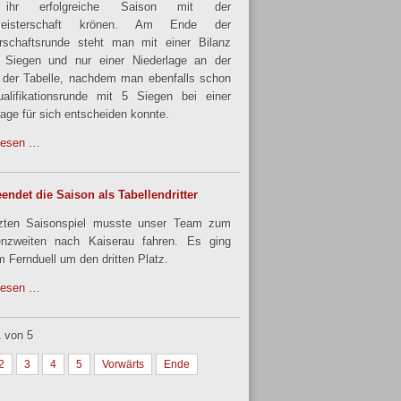
ihr erfolgreiche Saison mit der
meisterschaft krönen. Am Ende der
rschaftsrunde steht man mit einer Bilanz
 Siegen und nur einer Niederlage an der
 der Tabelle, nachdem man ebenfalls schon
alifikationsrunde mit 5 Siegen bei einer
lage für sich entscheiden konnte.
lesen …
endet die Saison als Tabellendritter
tzten Saisonspiel musste unser Team zum
enzweiten nach Kaiserau fahren. Es ging
m Fernduell um den dritten Platz.
lesen …
1 von 5
2
3
4
5
Vorwärts
Ende