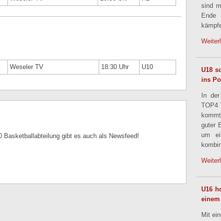
sind m
Ende
kämpfe
Weiter
Weseler TV
18:30 Uhr
U10
U18 sc
ins Po
In der
TOP4 T
kommt
guter 
um ei
 Basketballabteilung gibt es auch als Newsfeed!
kombin
Weiter
U16 ho
einem
Mit ei