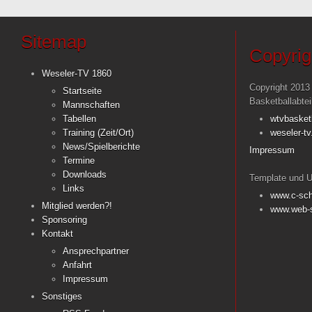
Sitemap
Copyrig
Weseler-TV 1860
Copyright 2013
Startseite
Basketballabte
Mannschaften
Tabellen
wtvbasket
Training (Zeit/Ort)
weseler-tv
News/Spielberichte
Impressum
Termine
Downloads
Template und U
Links
www.c-sch
Mitglied werden?!
www.web-s
Sponsoring
Kontakt
Ansprechpartner
Anfahrt
Impressum
Sonstiges