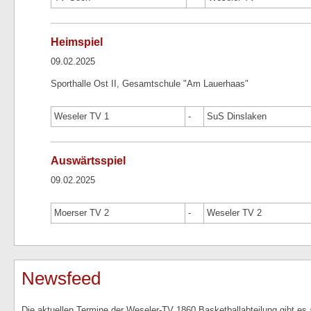
Heimspiel
09.02.2025
Sporthalle Ost II, Gesamtschule "Am Lauerhaas"
Weseler TV 1
-
SuS Dinslaken
Auswärtsspiel
09.02.2025
Moerser TV 2
-
Weseler TV 2
Newsfeed
Die aktuellen Termine der Weseler-TV 1860 Basketballabteilung gibt es