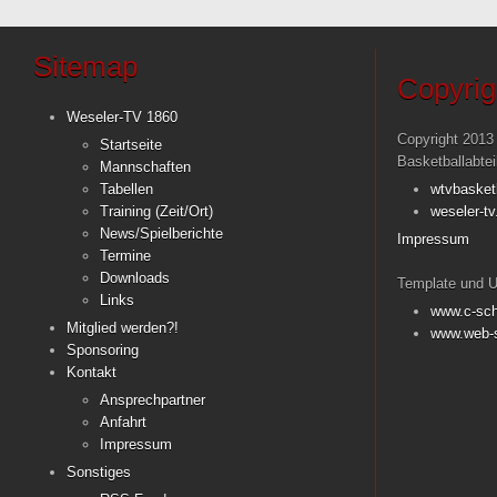
Sitemap
Copyrig
Weseler-TV 1860
Copyright 2013
Startseite
Basketballabte
Mannschaften
Tabellen
wtvbasket
Training (Zeit/Ort)
weseler-tv
News/Spielberichte
Impressum
Termine
Downloads
Template und U
Links
www.c-sch
Mitglied werden?!
www.web-s
Sponsoring
Kontakt
Ansprechpartner
Anfahrt
Impressum
Sonstiges