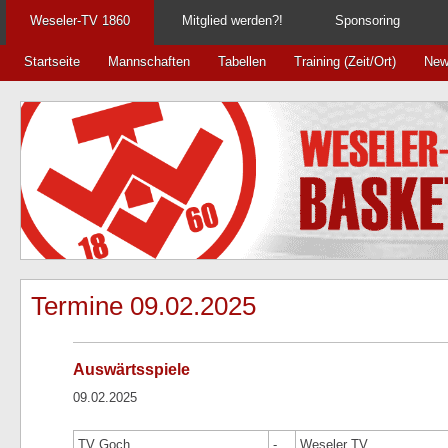
Weseler-TV 1860
Mitglied werden?!
Sponsoring
Startseite
Mannschaften
Tabellen
Training (Zeit/Ort)
New
Termine 09.02.2025
Auswärtsspiele
09.02.2025
TV Goch
-
Weseler TV