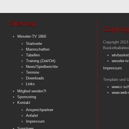
Sitemap
Copyrig
Weseler-TV 1860
Copyright 2013
Startseite
Basketballabte
Mannschaften
Tabellen
wtvbasket
Training (Zeit/Ort)
weseler-tv
News/Spielberichte
Impressum
Termine
Downloads
Template und U
Links
www.c-sch
Mitglied werden?!
www.web-s
Sponsoring
Kontakt
Ansprechpartner
Anfahrt
Impressum
Sonstiges