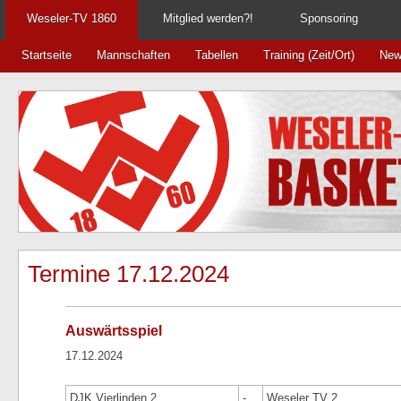
Weseler-TV 1860
Mitglied werden?!
Sponsoring
Startseite
Mannschaften
Tabellen
Training (Zeit/Ort)
New
Termine 17.12.2024
Auswärtsspiel
17.12.2024
DJK Vierlinden 2
-
Weseler TV 2